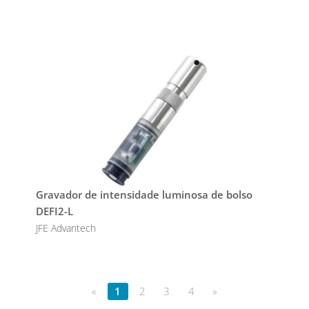
Gravador de intensidade luminosa de bolso
DEFI2-L
JFE Advantech
«
1
2
3
4
»