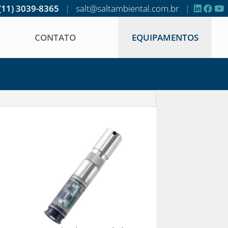
(11) 3039-8365
|
salt@saltambiental.com.br
|
CONTATO
EQUIPAMENTOS