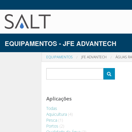
EQUIPAMENTOS - JFE ADVANTECH
EQUIPAMENTOS
JFE ADVANTECH
ÁGUAS RA
Aplicações
Todas
Aquicultura
(4)
Pesca
(1)
Portos
(2)
Qualidade da Água
(3)