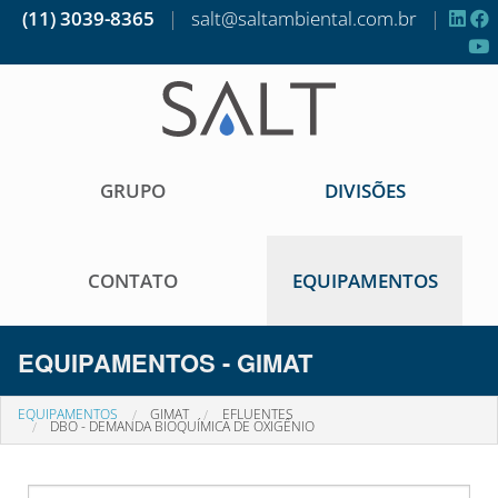
(11) 3039-8365
|
salt@saltambiental.com.br
|
GRUPO
DIVISÕES
CONTATO
EQUIPAMENTOS
EQUIPAMENTOS - GIMAT
EQUIPAMENTOS
GIMAT
EFLUENTES
DBO - DEMANDA BIOQUÍMICA DE OXIGÊNIO