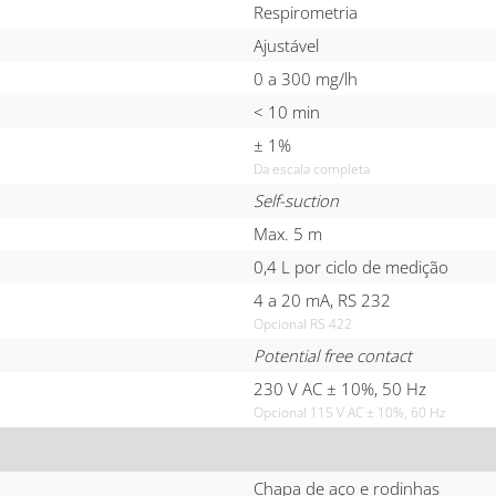
Respirometria
Ajustável
0 a 300 mg/lh
< 10 min
± 1%
Da escala completa
Self-suction
Max. 5 m
0,4 L por ciclo de medição
4 a 20 mA, RS 232
Opcional RS 422
Potential free contact
230 V AC ± 10%, 50 Hz
Opcional 115 V AC ± 10%, 60 Hz
Chapa de aço e rodinhas