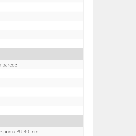
a parede
m espuma PU 40 mm