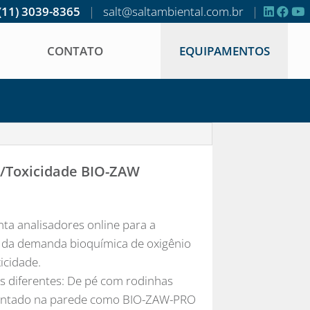
(11) 3039-8365
|
salt@saltambiental.com.br
|
CONTATO
EQUIPAMENTOS
/Toxicidade BIO-ZAW
ta analisadores online para a
 da demanda bioquímica de oxigênio
icidade.
as diferentes: De pé com rodinhas
ntado na parede como BIO-ZAW-PRO