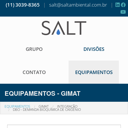
(11) 3039-8365
|
salt@saltambiental.com.br
|
GRUPO
DIVISÕES
CONTATO
EQUIPAMENTOS
EQUIPAMENTOS - GIMAT
EQUIPAMENTOS
GIMAT
INTEGRAÇÃO
DBO - DEMANDA BIOQUÍMICA DE OXIGÊNIO