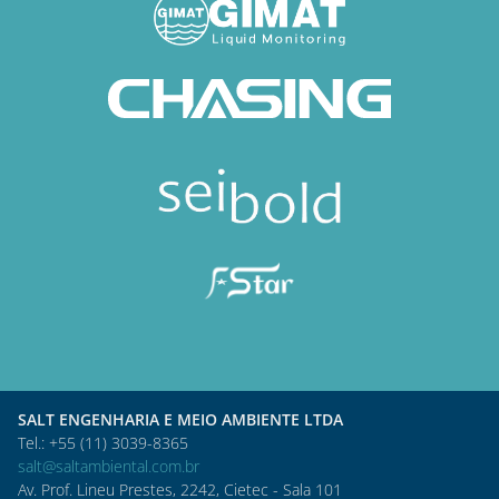
SALT ENGENHARIA E MEIO AMBIENTE LTDA
Tel.: +55 (11) 3039-8365
salt@saltambiental.com.br
Av. Prof. Lineu Prestes, 2242, Cietec - Sala 101