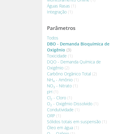
Águas Rasas
(1)
Integração
(1)
Parâmetros
Todos
DBO - Demanda Bioquímica de
Oxigênio
(3)
Toxicidade
(1)
DQO - Demanda Química de
Oxigênio
(2)
Carbôno Orgânico Total
(2)
NH
- Amônio
(1)
4
NO
- Nitrato
(1)
3
pH
(1)
Cl
- Cloro
(1)
2
O
- Oxigênio Dissolvido
(1)
2
Condutividade
(1)
ORP
(1)
Sólidos totais em suspensão
(1)
Óleo em água
(1)
O
- Ozônio
(1)