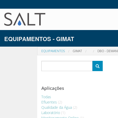
EQUIPAMENTOS - GIMAT
EQUIPAMENTOS
GIMAT
DBO - DEMAN
Aplicações
Todas
Efluentes
(2)
Qualidade da Água
(2)
Laboratório
(1)
Monitoramento Online
(1)