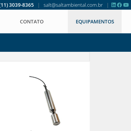
(11) 3039-8365
|
salt@saltambiental.com.br
|
CONTATO
EQUIPAMENTOS