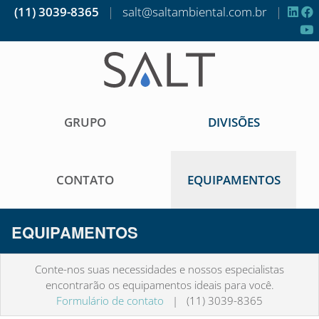
(11) 3039-8365
|
salt@saltambiental.com.br
|
GRUPO
DIVISÕES
CONTATO
EQUIPAMENTOS
EQUIPAMENTOS
Conte-nos suas necessidades e nossos especialistas
encontrarão os equipamentos ideais para você.
Formulário de contato
| (11) 3039-8365