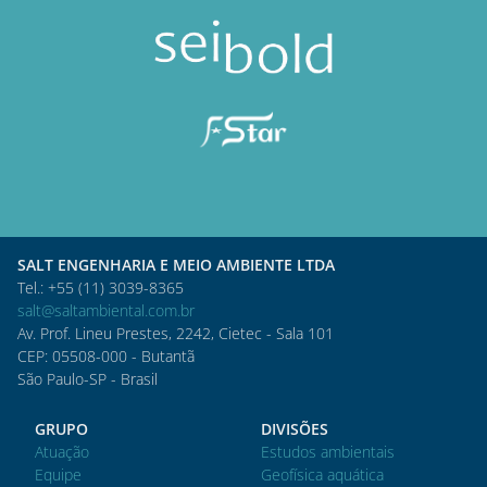
SALT ENGENHARIA E MEIO AMBIENTE LTDA
Tel.: +55 (11) 3039-8365
salt@saltambiental.com.br
Av. Prof. Lineu Prestes, 2242, Cietec - Sala 101
CEP: 05508-000 - Butantã
São Paulo-SP - Brasil
GRUPO
DIVISÕES
Atuação
Estudos ambientais
Equipe
Geofísica aquática