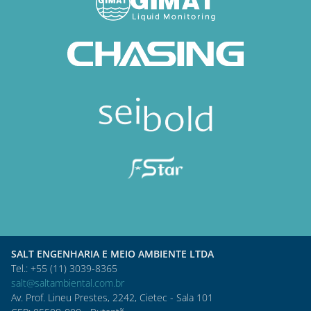
SALT ENGENHARIA E MEIO AMBIENTE LTDA
Tel.: +55 (11) 3039-8365
salt@saltambiental.com.br
Av. Prof. Lineu Prestes, 2242, Cietec - Sala 101