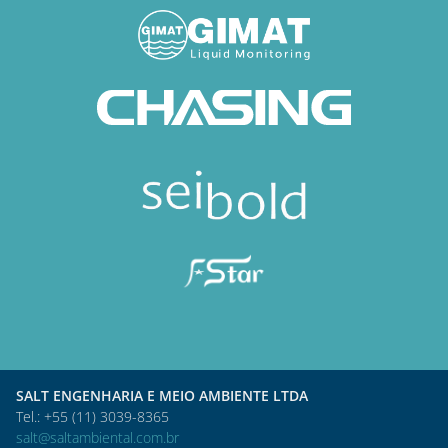
SALT ENGENHARIA E MEIO AMBIENTE LTDA
Tel.: +55 (11) 3039-8365
salt@saltambiental.com.br