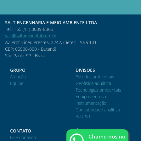
SALT ENGENHARIA E MEIO AMBIENTE LTDA
Tel.: +55 (11) 3039-8365
salt@saltambiental.com.br
Av. Prof. Lineu Prestes, 2242, Cietec - Sala 101
CEP: 05508-000 - Butantã
São Paulo-SP - Brasil
GRUPO
DIVISÕES
Atuação
Estudos ambientais
Equipe
Geofísica aquática
Tecnologias ambientais
Equipamentos e
instrumentação
Confiabilidade analítica
P, D & I
CONTATO
ÁREA DO CLIENTE
Chame-nos no
Fale conosco
Acessar