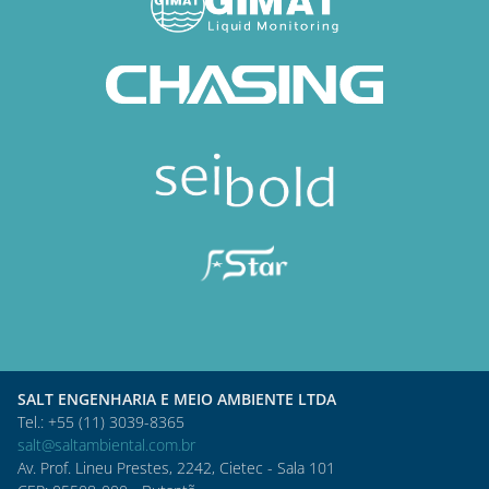
SALT ENGENHARIA E MEIO AMBIENTE LTDA
Tel.: +55 (11) 3039-8365
salt@saltambiental.com.br
Av. Prof. Lineu Prestes, 2242, Cietec - Sala 101