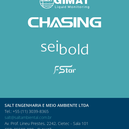
SALT ENGENHARIA E MEIO AMBIENTE LTDA
Tel.: +55 (11) 3039-8365
salt@saltambiental.com.br
Av. Prof. Lineu Prestes, 2242, Cietec - Sala 101