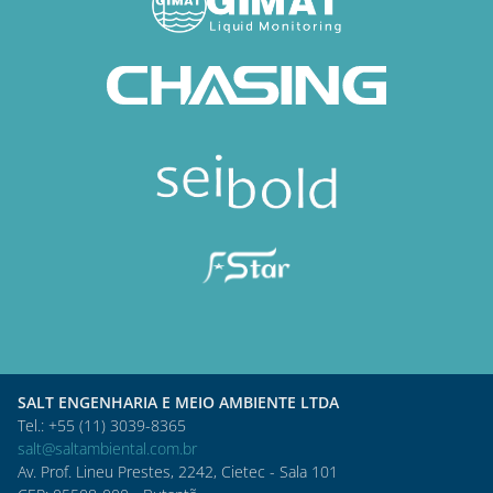
SALT ENGENHARIA E MEIO AMBIENTE LTDA
Tel.: +55 (11) 3039-8365
salt@saltambiental.com.br
Av. Prof. Lineu Prestes, 2242, Cietec - Sala 101