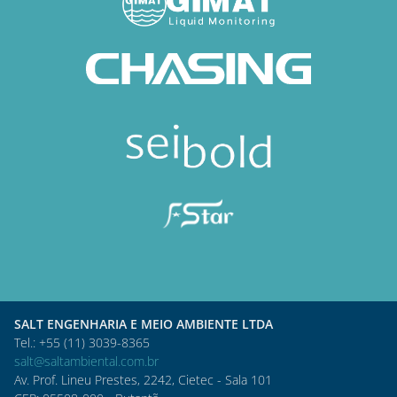
SALT ENGENHARIA E MEIO AMBIENTE LTDA
Tel.: +55 (11) 3039-8365
salt@saltambiental.com.br
Av. Prof. Lineu Prestes, 2242, Cietec - Sala 101