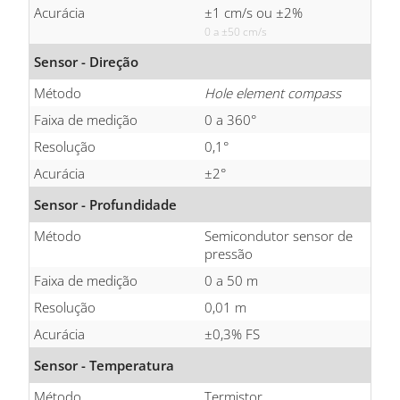
Acurácia
±1 cm/s ou ±2%
0 a ±50 cm/s
Sensor - Direção
Método
Hole element compass
Faixa de medição
0 a 360°
Resolução
0,1°
Acurácia
±2°
Sensor - Profundidade
Método
Semicondutor sensor de
pressão
Faixa de medição
0 a 50 m
Resolução
0,01 m
Acurácia
±0,3% FS
Sensor - Temperatura
Método
Termistor