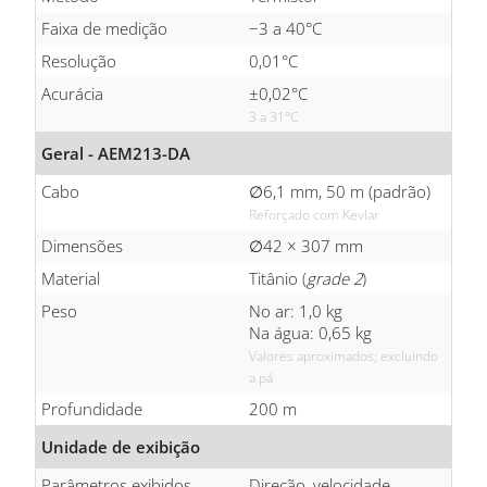
Faixa de medição
−3 a 40°C
Resolução
0,01°C
Acurácia
±0,02°C
3 a 31°C
Geral - AEM213-DA
Cabo
∅6,1 mm, 50 m (padrão)
Reforçado com Kevlar
Dimensões
∅42 × 307 mm
Material
Titânio (
grade 2
)
Peso
No ar: 1,0 kg
Na água: 0,65 kg
Valores aproximados; excluindo
a pá
Profundidade
200 m
Unidade de exibição
Parâmetros exibidos
Direção, velocidade,