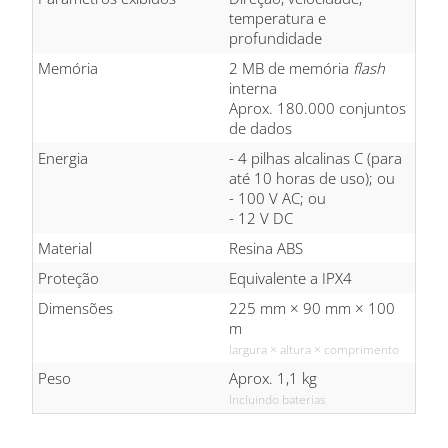
temperatura e
profundidade
Memória
2 MB de memória
flash
interna
Aprox. 180.000 conjuntos
de dados
Energia
- 4 pilhas alcalinas C (para
até 10 horas de uso); ou
- 100 V AC; ou
- 12 V DC
Material
Resina ABS
Proteção
Equivalente a IPX4
Dimensões
225 mm × 90 mm × 100
m
largura × altura × comprimento
Peso
Aprox. 1,1 kg
Incluindo baterias