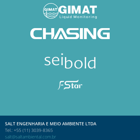
SALT ENGENHARIA E MEIO AMBIENTE LTDA
Tel.: +55 (11) 3039-8365
salt@saltambiental.com.br