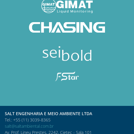
SALT ENGENHARIA E MEIO AMBIENTE LTDA
Tel.: +55 (11) 3039-8365
salt@saltambiental.com.br
Av. Prof. Lineu Prestes, 2242, Cietec - Sala 101