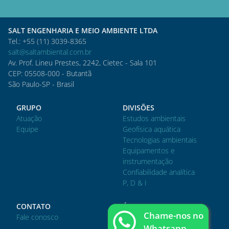
SALT ENGENHARIA E MEIO AMBIENTE LTDA
Tel.: +55 (11) 3039-8365
salt@saltambiental.com.br
Av. Prof. Lineu Prestes, 2242, Cietec - Sala 101
CEP: 05508-000 - Butantã
São Paulo-SP - Brasil
GRUPO
DIVISÕES
Atuação
Estudos ambientais
Equipe
Geofísica aquática
Tecnologias ambientais
Equipamentos e
instrumentação
Confiabilidade analítica
P, D & I
CONTATO
ÁREA DO CLIENTE
Chame-nos no
Fale conosco
Acessar
Whatsapp