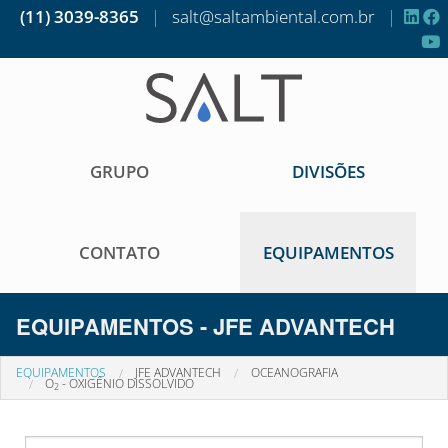
(11) 3039-8365
|
salt@saltambiental.com.br
|
GRUPO
DIVISÕES
CONTATO
EQUIPAMENTOS
EQUIPAMENTOS - JFE ADVANTECH
EQUIPAMENTOS
JFE ADVANTECH
OCEANOGRAFIA
O
- OXIGÊNIO DISSOLVIDO
2