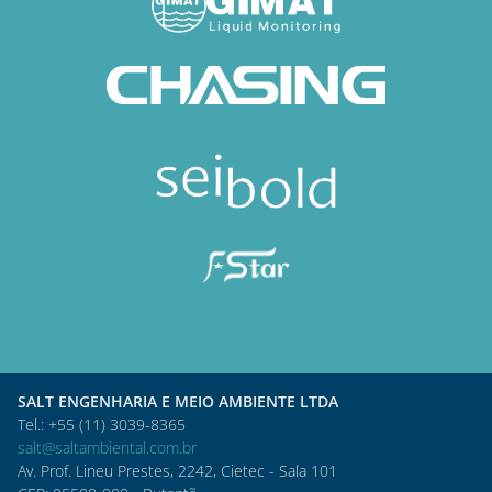
SALT ENGENHARIA E MEIO AMBIENTE LTDA
Tel.: +55 (11) 3039-8365
salt@saltambiental.com.br
Av. Prof. Lineu Prestes, 2242, Cietec - Sala 101