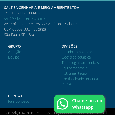
SALT ENGENHARIA E MEIO AMBIENTE LTDA
Tel.: +55 (11) 3039-8365
salt@saltambiental.com.br
Av. Prof. Lineu Prestes, 2242, Cietec - Sala 101
CEP: 05508-000 - Butantã
São Paulo-SP - Brasil
GRUPO
DIVISÕES
Atuação
Estudos ambientais
Equipe
Geofísica aquática
Tecnologias ambientais
Equipamentos e
instrumentação
Confiabilidade analítica
P, D & I
CONTATO
ÁREA DO CLIENTE
Chame-nos no
Fale conosco
Acessar
Whatsapp
Copyright © 2010–2026 SALT Engenharia e Meio Ambiente Ltda.