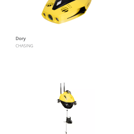
Dory
CHASING