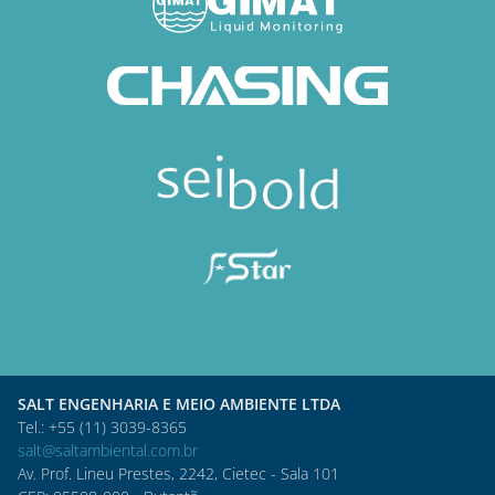
SALT ENGENHARIA E MEIO AMBIENTE LTDA
Tel.: +55 (11) 3039-8365
salt@saltambiental.com.br
Av. Prof. Lineu Prestes, 2242, Cietec - Sala 101