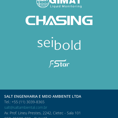
SALT ENGENHARIA E MEIO AMBIENTE LTDA
Tel.: +55 (11) 3039-8365
salt@saltambiental.com.br
Av. Prof. Lineu Prestes, 2242, Cietec - Sala 101