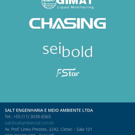
SALT ENGENHARIA E MEIO AMBIENTE LTDA
Tel.: +55 (11) 3039-8365
salt@saltambiental.com.br
Av. Prof. Lineu Prestes, 2242, Cietec - Sala 101