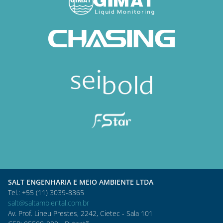
SALT ENGENHARIA E MEIO AMBIENTE LTDA
Tel.: +55 (11) 3039-8365
salt@saltambiental.com.br
Av. Prof. Lineu Prestes, 2242, Cietec - Sala 101