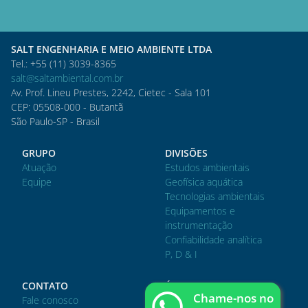
SALT ENGENHARIA E MEIO AMBIENTE LTDA
Tel.: +55 (11) 3039-8365
salt@saltambiental.com.br
Av. Prof. Lineu Prestes, 2242, Cietec - Sala 101
CEP: 05508-000 - Butantã
São Paulo-SP - Brasil
GRUPO
DIVISÕES
Atuação
Estudos ambientais
Equipe
Geofísica aquática
Tecnologias ambientais
Equipamentos e
instrumentação
Confiabilidade analítica
P, D & I
CONTATO
ÁREA DO CLIENTE
Chame-nos no
Fale conosco
Acessar