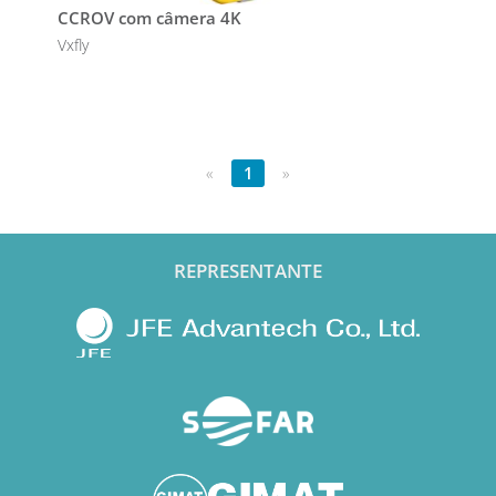
CCROV com câmera 4K
Vxfly
«
1
»
REPRESENTANTE