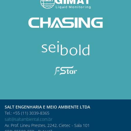
SALT ENGENHARIA E MEIO AMBIENTE LTDA
Tel.: +55 (11) 3039-8365
salt@saltambiental.com.br
Av. Prof. Lineu Prestes, 2242, Cietec - Sala 101