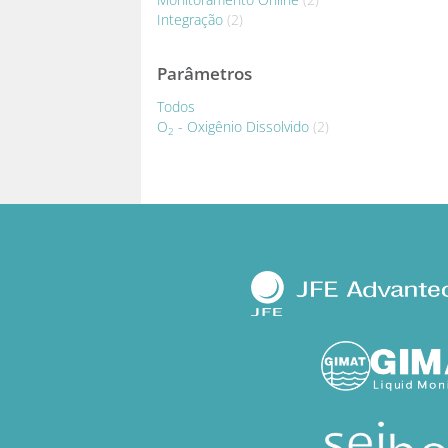
Integração
(2)
Parâmetros
Todos
O
- Oxigênio Dissolvido
(2)
2