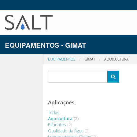
EQUIPAMENTOS - GIMAT
EQUIPAMENTOS
GIMAT
AQUICULTURA
Aplicações
Todas
Aquicultura
(2)
Efluentes
(2)
Qualidade da Água
(2)
Monitoramento Online
(2)