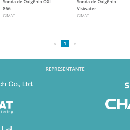
Sonda de Oxigênio OXI
Sonda de Oxigênio
866
Visiwater
GIMAT
GIMAT
«
1
»
REPRESENTANTE