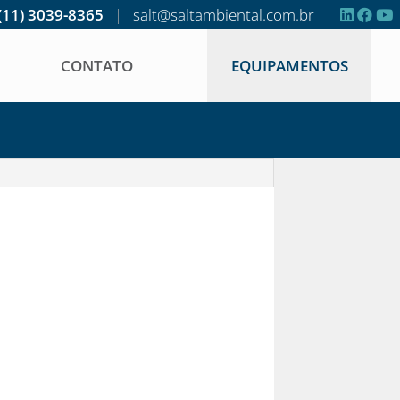
(11) 3039-8365
|
salt@saltambiental.com.br
|
CONTATO
EQUIPAMENTOS