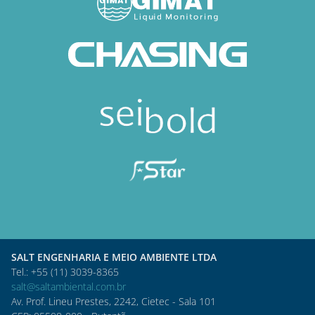
SALT ENGENHARIA E MEIO AMBIENTE LTDA
Tel.: +55 (11) 3039-8365
salt@saltambiental.com.br
Av. Prof. Lineu Prestes, 2242, Cietec - Sala 101