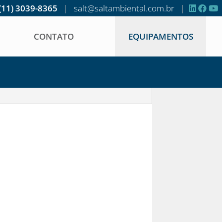
(11) 3039-8365
|
salt@saltambiental.com.br
|
CONTATO
EQUIPAMENTOS