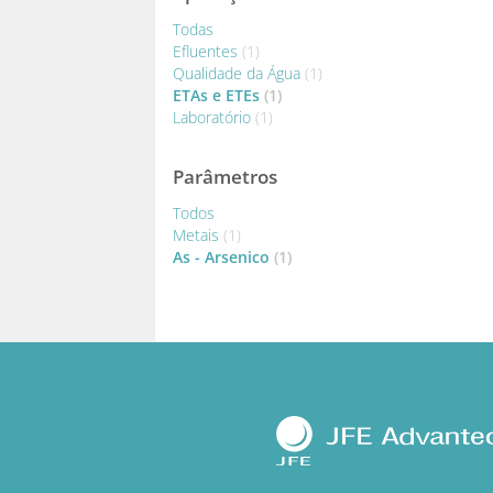
Todas
Efluentes
(1)
Qualidade da Água
(1)
ETAs e ETEs
(1)
Laboratório
(1)
Parâmetros
Todos
Metais
(1)
As - Arsenico
(1)