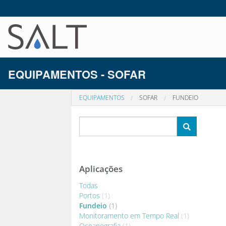
EQUIPAMENTOS - SOFAR
EQUIPAMENTOS
SOFAR
FUNDEIO
Aplicações
Todas
Portos
(1)
Fundeio
(1)
Monitoramento em Tempo Real
(1)
Oceanografia
(1)