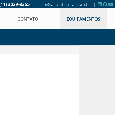
(11) 3039-8365
|
salt@saltambiental.com.br
|
CONTATO
EQUIPAMENTOS