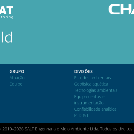
GRUPO
DIVISÕES
Atuação
Estudos ambientais
Equipe
Geofísica aquática
Tecnologias ambientais
Equipamentos e
instrumentação
Confiabilidade analítica
P, D & I
© 2010–2026 SALT Engenharia e Meio Ambiente Ltda. Todos os direitos 