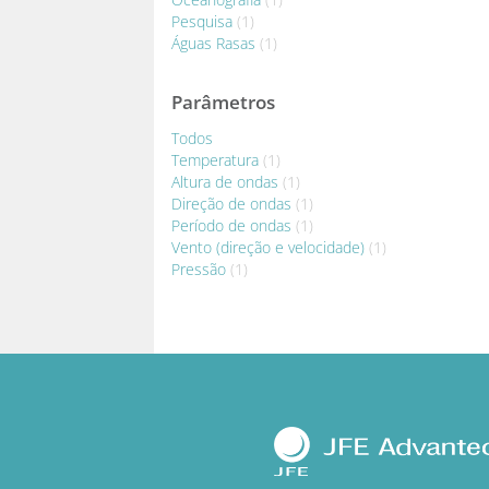
Pesquisa
(1)
Águas Rasas
(1)
Parâmetros
Todos
Temperatura
(1)
Altura de ondas
(1)
Direção de ondas
(1)
Período de ondas
(1)
Vento (direção e velocidade)
(1)
Pressão
(1)