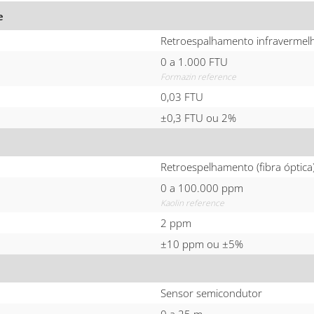
e
Retroespalhamento infravermelh
0 a 1.000 FTU
Formazin reference
0,03 FTU
±0,3 FTU ou 2%
Retroespelhamento (fibra óptica
0 a 100.000 ppm
Kaolin reference
2 ppm
±10 ppm ou ±5%
Sensor semicondutor