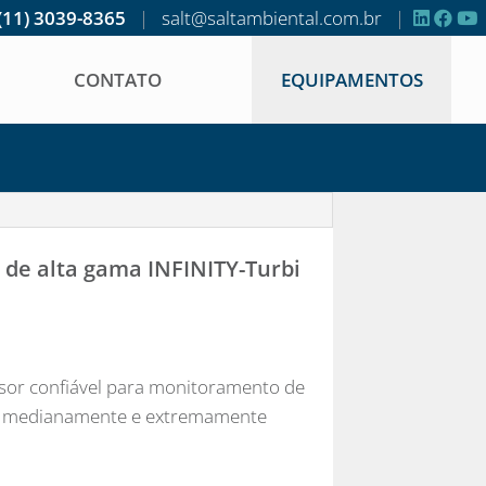
(11) 3039-8365
|
salt@saltambiental.com.br
|
CONTATO
EQUIPAMENTOS
 de alta gama INFINITY-Turbi
nsor confiável para monitoramento de
s medianamente e extremamente