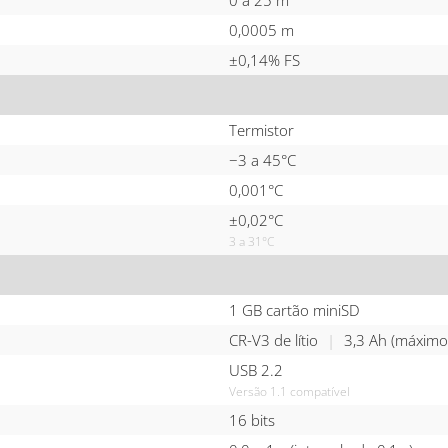
0 a 25 m
0,0005 m
±0,14% FS
Termistor
−3 a 45°C
0,001°C
±0,02°C
3 a 31°C
1 GB cartão miniSD
CR-V3 de lítio
|
3,3 Ah (máximo 
USB 2.2
Versão 1.1 compatível
16 bits