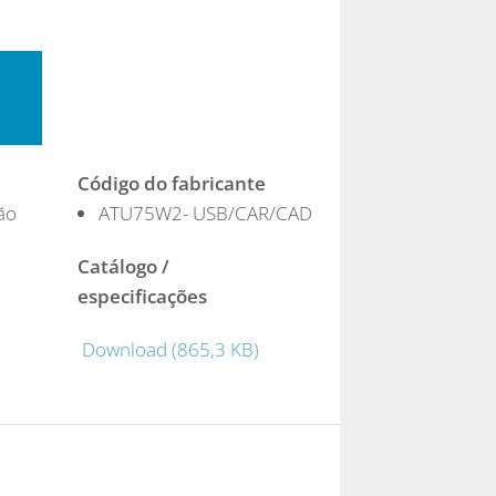
Código do fabricante
ão
ATU75W2- USB/CAR/CAD
Catálogo /
especificações
Download (865,3 KB)