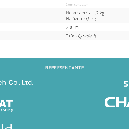
Sem conector
No ar: aprox. 1,2 kg
Na água: 0,6 kg
200 m
Titânio(
grade 2
)
REPRESENTANTE