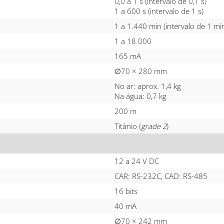
0,0 a 1 s (intervalo de 0,1 s)
1 a 600 s (intervalo de 1 s)
1 a 1.440 min (intervalo de 1 mi
1 a 18.000
165 mA
∅70 × 280 mm
No ar: aprox. 1,4 kg
Na água: 0,7 kg
200 m
Titânio (
grade 2
)
12 a 24 V DC
CAR: RS-232C, CAD: RS-485
16 bits
40 mA
∅70 × 242 mm