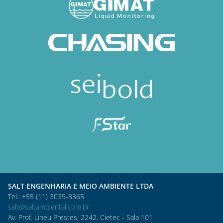
SALT ENGENHARIA E MEIO AMBIENTE LTDA
Tel.: +55 (11) 3039-8365
salt@saltambiental.com.br
Av. Prof. Lineu Prestes, 2242, Cietec - Sala 101