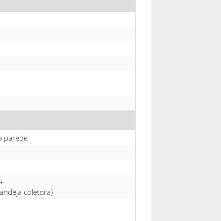
a parede
+
deja coletora)