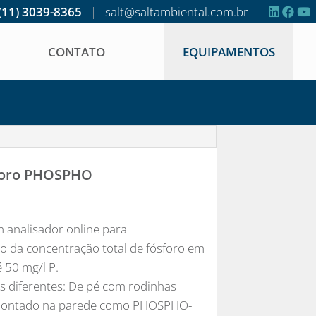
(11) 3039-8365
|
salt@saltambiental.com.br
|
CONTATO
EQUIPAMENTOS
sforo PHOSPHO
 analisador online para
 da concentração total de fósforo em
 50 mg/l P.
as diferentes: De pé com rodinhas
ontado na parede como PHOSPHO-