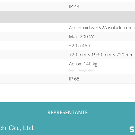
IP 44
Aço inoxidável V2A isolado co
Max. 200 VA
−20 a 45°C
720 mm × 1930 mm × 720 mm
Aprox. 140 kg
Sem reagentes
IP 65
REPRESENTANTE