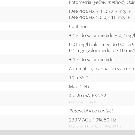
Fotometria (
yellow method
), Ox
LAB/PRO/FIX 3: 0,05 a 3 mg/l P
LAB/PRO/FIX 10: 0,2 10 mg/l P
Contínuo
± 5% do valor medido ± 0,2 mg/l
0,01 mg/l (valor medido 0,01 a 9
0,1 mg/l (valor medido ≥ 10 mg/l
± 1% do valor medido
Automático, manual ou via cont
10 a 35°C
Max. 1 l/h
4 a 20 mA, RS 232
Opcional RS 422
Potencial free contact
230 V AC ± 10%, 50 Hz
Opcional 115 V AC ± 10%, 60 Hz