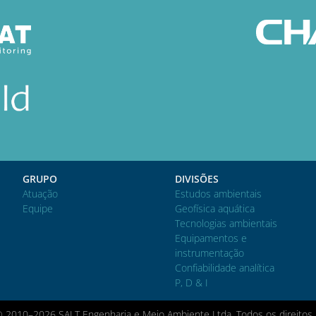
GRUPO
DIVISÕES
Atuação
Estudos ambientais
Equipe
Geofísica aquática
Tecnologias ambientais
Equipamentos e
instrumentação
Confiabilidade analítica
P, D & I
© 2010–2026 SALT Engenharia e Meio Ambiente Ltda. Todos os direitos 