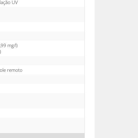
idação UV
,99 mg/l)
)
role remoto