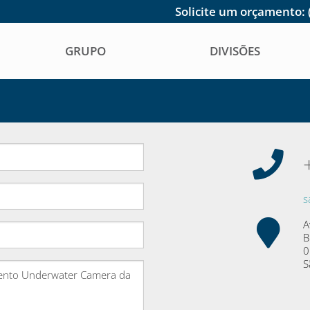
Solicite um orçamento:
GRUPO
DIVISÕES
s
A
B
0
S