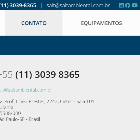
(11) 3039-8365
|
salt@saltambiental.com.br
|
CONTATO
EQUIPAMENTOS
+55
(11) 3039 8365
alt@saltambiental.com.br
v. Prof. Lineu Prestes, 2242, Cietec - Sala 101
utantã
5508-000
ão Paulo-SP - Brasil