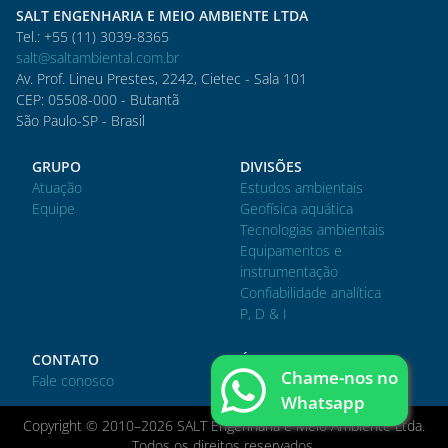
SALT ENGENHARIA E MEIO AMBIENTE LTDA
Tel.: +55 (11) 3039-8365
salt@saltambiental.com.br
Av. Prof. Lineu Prestes, 2242, Cietec - Sala 101
CEP: 05508-000 - Butantã
São Paulo-SP - Brasil
GRUPO
DIVISÕES
Atuação
Estudos ambientais
Equipe
Geofísica aquática
Tecnologias ambientais
Equipamentos e
instrumentação
Confiabilidade analítica
P, D & I
CONTATO
ÁREA DO CLIENTE
Chame-nos no
Fale conosco
Acessar
Whatsapp
Copyright © 2010–2026 SALT Engenharia e Meio Ambiente Ltda.
Todos os direitos reservados.