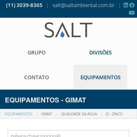
(11) 3039-8365
|
salt@saltambiental.com.br
|
GRUPO
DIVISÕES
CONTATO
EQUIPAMENTOS
EQUIPAMENTOS - GIMAT
EQUIPAMENTOS
GIMAT
QUALIDADE DA ÁGUA
ZI - ZINCO