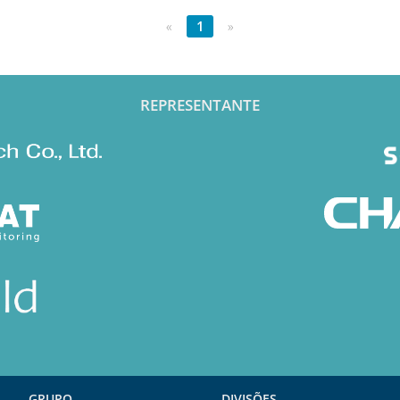
«
1
»
REPRESENTANTE
GRUPO
DIVISÕES