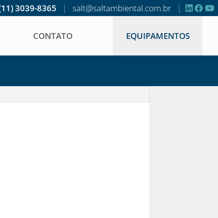
(11) 3039-8365
|
salt@saltambiental.com.br
|
CONTATO
EQUIPAMENTOS