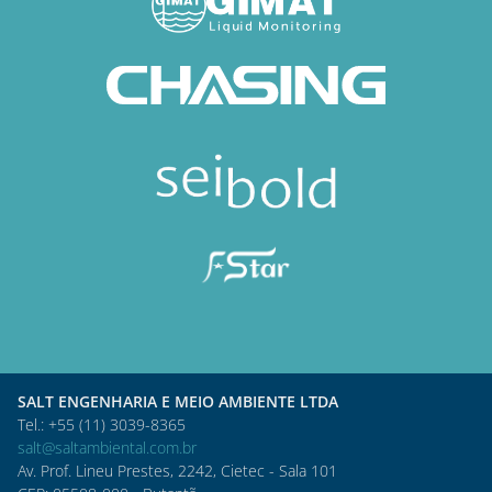
SALT ENGENHARIA E MEIO AMBIENTE LTDA
Tel.: +55 (11) 3039-8365
salt@saltambiental.com.br
Av. Prof. Lineu Prestes, 2242, Cietec - Sala 101